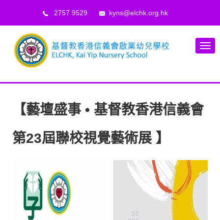
2757 9529
kyns@elchk.org.hk
【藝壇盛事 • 基督教香港信義會
第23屆聯校視覺藝術展 】