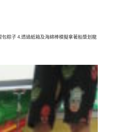
習包粽子 4.透過紙箱及海綿棒模擬拿著船槳划龍