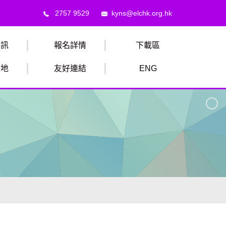
2757 9529
kyns@elchk.org.hk
資訊
報名詳情
下載區
園地
友好連結
ENG