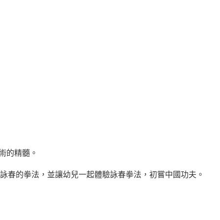
武術的精髓。
詠春的拳法，並讓幼兒一起體驗詠春拳法，初嘗中國功夫。