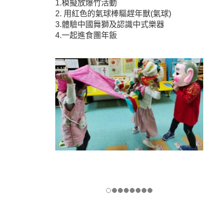
1.模擬放爆竹活動
2. 用紅色的氣球棒驅趕年獸(氣球)
3.體驗中國舞獅及認識中式樂器
4.一起進食團年飯