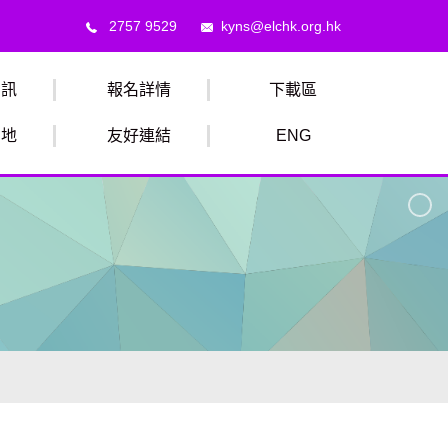
2757 9529
kyns@elchk.org.hk
資訊
報名詳情
下載區
園地
友好連結
ENG