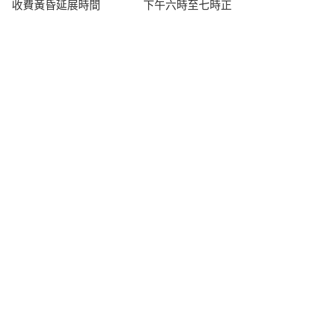
收費黃昏延展時間
下午六時至七時正