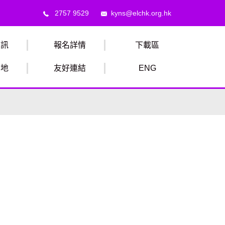
2757 9529
kyns@elchk.org.hk
資訊
報名詳情
下載區
園地
友好連結
ENG