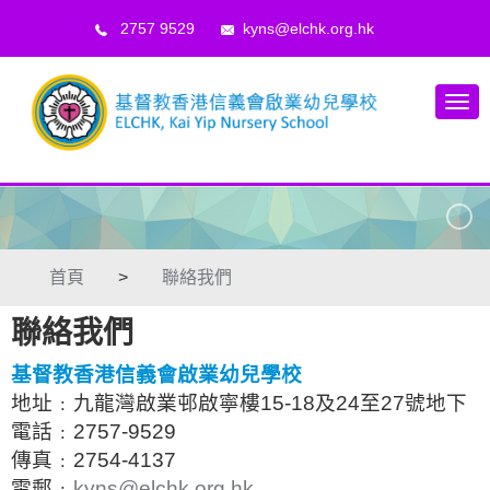
2757 9529
kyns@elchk.org.hk
首頁
>
聯絡我們
聯絡我們
基督教香港信義會啟業幼兒學校
地址﹕九龍灣啟業邨啟寧樓15-18及24至27號地下
電話﹕
2757-9529
傳真﹕2754-4137
電郵﹕
kyns@elchk.org.hk